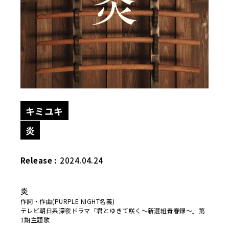
キミユキ
炎
Release :
2024.04.24
炎
作詞・作曲(PURPLE NIGHT名義)
テレビ朝日系深夜ドラマ「君とゆきて咲く～新選組青春録～」第
1期主題歌